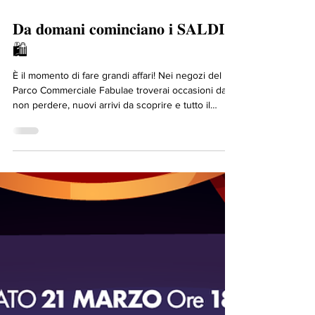
4 giorni fa
𝐃𝐚 𝐝𝐨𝐦𝐚𝐧𝐢 𝐜𝐨𝐦𝐢𝐧𝐜𝐢𝐚𝐧𝐨 𝐢 𝐒𝐀𝐋𝐃𝐈.
🛍️
È il momento di fare grandi affari! Nei negozi del
Parco Commerciale Fabulae troverai occasioni da
non perdere, nuovi arrivi da scoprire e tutto il
piacere di una giornata dedicata allo 𝐬𝐡𝐨𝐩𝐩𝐢𝐧𝐠.
Prepara la tua wishlist e vieni a trovare le migliori
offerte dei tuoi 𝐛𝐫𝐚𝐧𝐝 𝐩𝐫𝐞𝐟𝐞𝐫𝐢𝐭𝐢. Da domani ti
aspettiamo al Fabulae!