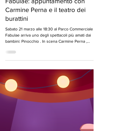
9 mar
Spettacolo di Pinocchio al
Fabulae: appuntamento con
Carmine Perna e il teatro dei
burattini
Sabato 21 marzo alle 18:30 al Parco Commerciale
Fabulae arriva uno degli spettacoli più amati dai
bambini: Pinocchio . In scena Carmine Perna ,
ultimo puparo della Campania, per un
appuntamento tra tradizione, fantasia e
divertimento per tutta la famiglia.