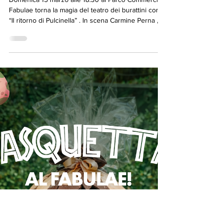
9 mar
Il ritorno di Pulcinella al Fabulae:
spettacolo con Carmine Perna,
ultimo puparo della Campania
Domenica 15 marzo alle 18:30 al Parco Commerciale
Fabulae torna la magia del teatro dei burattini con
“Il ritorno di Pulcinella” . In scena Carmine Perna ,
ultimo puparo di terza generazione della Campania,
per uno spettacolo che farà divertire grandi e
piccoli.