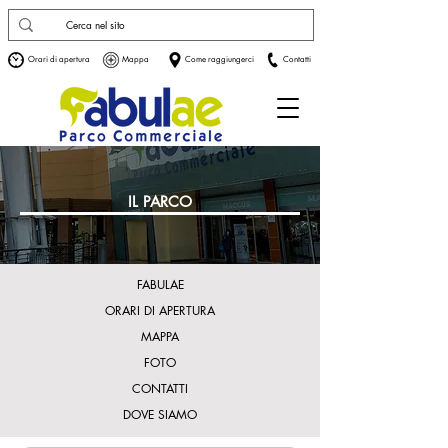
Orari di apertura
Mappa
Come raggiungerci
Contatti
IL PARCO
FABULAE
ORARI DI APERTURA
MAPPA
FOTO
CONTATTI
DOVE SIAMO