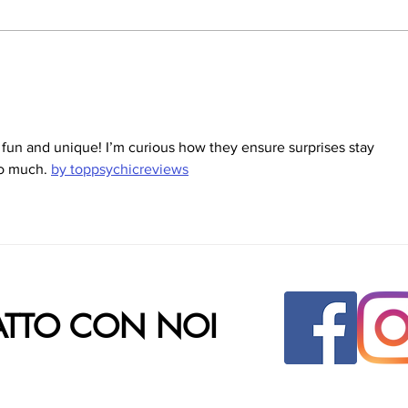
un and unique! I’m curious how they ensure surprises stay 
o much. 
by toppsychicreviews
ATTO CON NOI