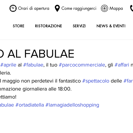
Orari di apertura
Come raggiungerci
Mappa
STORE
RISTORAZIONE
SERVIZI
NEWS & EVENTI
O AL FABULAE
 
#aprile
 al 
#fabulae
, il tuo 
#parcocommerciale
, gli 
#affari
 
leria.
l 1 maggio non perdetevi il fantastico 
#spettacolo
 delle 
#far
mazione giornaliera alle 18:00.
ttiamo!
abulae
#ortadiatella
#lamagiadelloshopping