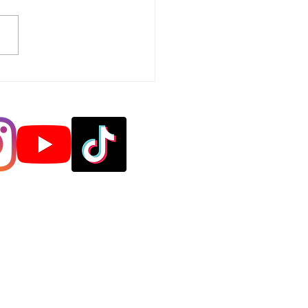
USURE ANNUALI
le
efano
odanno
ua