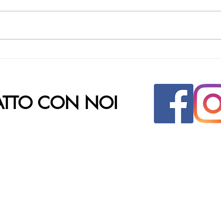
ATTO CON NOI
INDIRIZZO
CHI
Parco Commerciale Fabulae
Nata
Via Salvatore Lanzaro, 3
S.St
81030 - Orta di Atella (CE)
Cap
Pasq