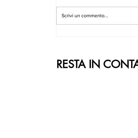
Scrivi un commento...
RESTA IN CONT
ORARI DI APERTURA
Dal Lunedì al Venerdì
ore 9:00 - 20:30
Sabato e Domenica
ore 9:00 - 21:00