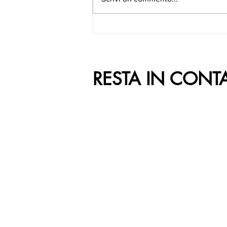
RESTA IN CONT
ORARI DI APERTURA
Dal Lunedì al Venerdì
ore 9:00 - 20:30
Sabato e Domenica
ore 9:00 - 21:00