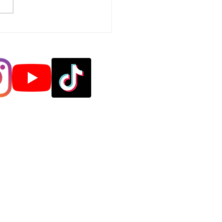
USURE ANNUALI
le
efano
odanno
ua
uetta
agosto