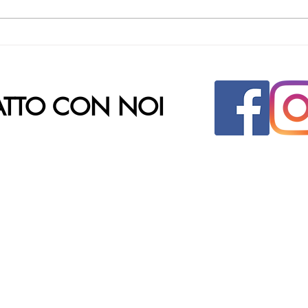
ATTO CON NOI
INDIRIZZO
CHI
Parco Commerciale Fabulae
Nata
Via Salvatore Lanzaro, 3
S.St
81030 - Orta di Atella (CE)
Cap
Pasq
Tel: 081.633.02.71
Pasq
E-mail:
info@fabulae.it
Ferr