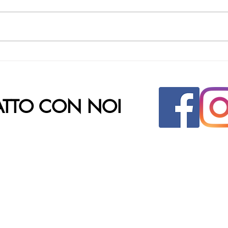
ATTO CON NOI
INDIRIZZO
CHI
Parco Commerciale Fabulae
Nata
Via Salvatore Lanzaro, 3
S.St
81030 - Orta di Atella (CE)
Cap
Pasq