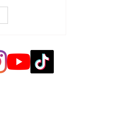
USURE ANNUALI
le
efano
odanno
ua