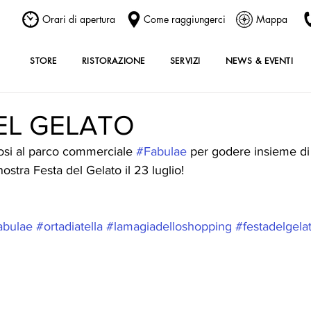
Orari di apertura
Come raggiungerci
Mappa
STORE
RISTORAZIONE
SERVIZI
NEWS & EVENTI
EL GELATO
si al parco commerciale 
#Fabulae
 per godere insieme d
ostra Festa del Gelato il 23 luglio!
abulae
#ortadiatella
#lamagiadelloshopping
#festadelgela