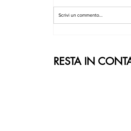
Scrivi un commento...
RESTA IN CONT
ORARI DI APERTURA
Dal Lunedì al Venerdì
ore 9:00 - 20:30
Sabato e Domenica
ore 9:00 - 21:00