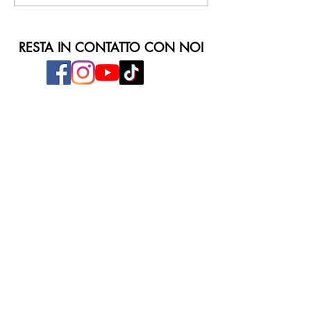
RESTA IN CONTATTO CON NOI
ORARI DI APERTURA
Dal Lunedì al Venerdì
ore 9:00 - 20:30
Sabato e Domenica
ore 9:00 - 21:00
INDIRIZZO
Parco Commerciale Fabulae
Via Salvatore Lanzaro, 3
81030 - Orta di Atella (CE)
Tel:
081.633.02.71
E-mail:
info@fabulae.it
Google Maps