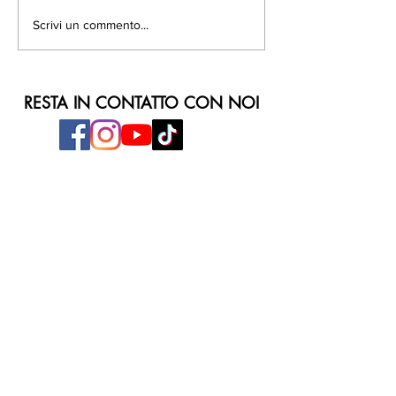
Scrivi un commento...
RESTA IN CONTATTO CON NOI
ORARI DI APERTURA
Dal Lunedì al Venerdì
ore 9:00 - 20:30
Sabato e Domenica
ore 9:00 - 21:00
INDIRIZZO
Parco Commerciale Fabulae
Via Salvatore Lanzaro, 3
81030 - Orta di Atella (CE)
Tel:
081.633.02.71
E-mail:
info@fabulae.it