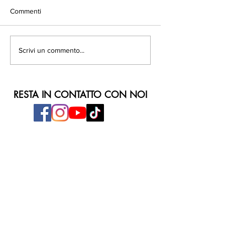
Commenti
Scrivi un commento...
RESTA IN CONTATTO CON NOI
ORARI DI APERTURA
Dal Lunedì al Venerdì
ore 9:00 - 20:30
Sabato e Domenica
ore 9:00 - 21:00
INDIRIZZO
Parco Commerciale Fabulae
Via Salvatore Lanzaro, 3