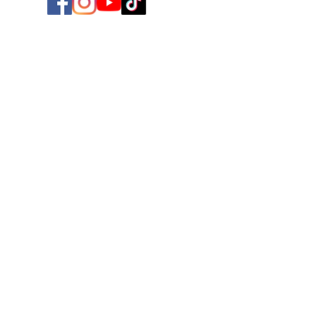
ORARI DI APERTURA
Dal Lunedì al Venerdì
ore 9:00 - 20:30
Sabato e Domenica
ore 9:00 - 21:00
INDIRIZZO
Parco Commerciale Fabulae
Via Salvatore Lanzaro, 3
81030 - Orta di Atella (CE)
Tel:
081.633.02.71
E-mail:
info@fabulae.it
Google Maps
CHIUSURE ANNUALI
Natale
S.Stefano
Capodanno
Pasqua
Pasquetta